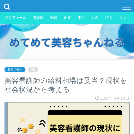
プロフィール
看護師
転職
面接
働く
お金
求人
スキル
美容で働く
PR
美容看護師の給料相場は妥当？現状を
社会状況から考える
2024年4月14日