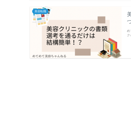
美容転職
め
ク