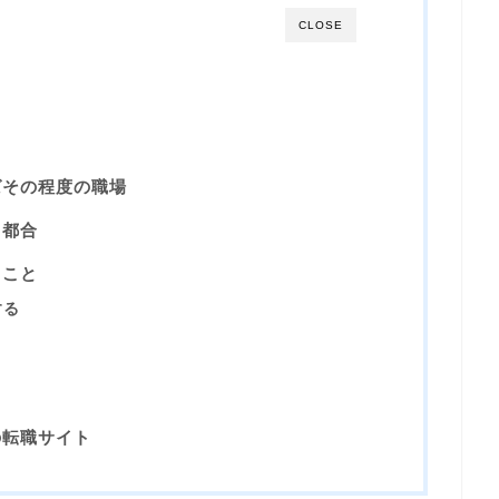
CLOSE
ばその程度の職場
己都合
ること
する
の転職サイト