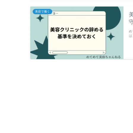
美容で働く
め
は